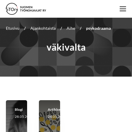
Etusivu
/
Ajankohtaista
/
Aihe
/
psykodraama
väkivalta
Blogi
Artikkeli
28.05.2026
24.05.2026