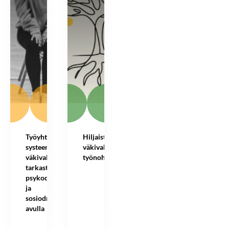
Työyhteisön
Hiljaista
systeemisen
väkivaltaa
väkivallan
työnohjauksessa?
tarkastelu
psykodraaman
ja
sosiodraaman
avulla