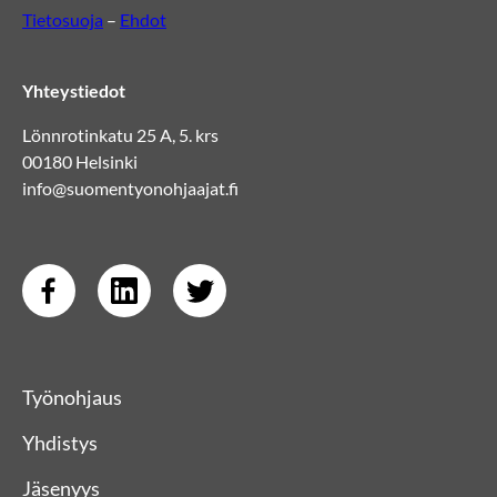
Tietosuoja
–
Ehdot
Yhteystiedot
Lönnrotinkatu 25 A, 5. krs
00180 Helsinki
info@suomentyonohjaajat.fi
Työnohjaus
Yhdistys
Jäsenyys