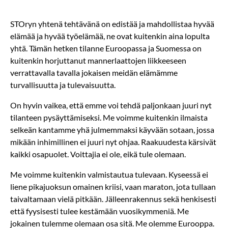
STOryn yhtenä tehtävänä on edistää ja mahdollistaa hyvää
elämää ja hyvää työelämää, ne ovat kuitenkin aina lopulta
yhtä. Tämän hetken tilanne Euroopassa ja Suomessa on
kuitenkin horjuttanut mannerlaattojen liikkeeseen
verrattavalla tavalla jokaisen meidän elämämme
turvallisuutta ja tulevaisuutta.
On hyvin vaikea, että emme voi tehdä paljonkaan juuri nyt
tilanteen pysäyttämiseksi. Me voimme kuitenkin ilmaista
selkeän kantamme yhä julmemmaksi käyvään sotaan, jossa
mikään inhimillinen ei juuri nyt ohjaa. Raakuudesta kärsivät
kaikki osapuolet. Voittajia ei ole, eikä tule olemaan.
Me voimme kuitenkin valmistautua tulevaan. Kyseessä ei
liene pikajuoksun omainen kriisi, vaan maraton, jota tullaan
taivaltamaan vielä pitkään. Jälleenrakennus sekä henkisesti
että fyysisesti tulee kestämään vuosikymmeniä. Me
jokainen tulemme olemaan osa sitä. Me olemme Eurooppa.