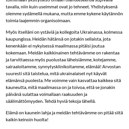
tavalla, niin kuin useimmat ovat jo tehneet. Yhdistyksenä
olemme sydämellä mukana, mutta emme kykene käytännön
toimia laajemmin organisoimaan.
Myös itselläni on ystäviä ja kollegoita Ukrainassa, kolmessa
kaupungissa. Heidän hätänsä on jotakin sellaista, jota
kenenkään ei nykyisessä maailmassa pitäisi joutua
kokemaan. Meidän kaikkinainen tehtävämme on rakentaa
ja tarvittaessa myös puolustaa läheisiämme, kotejamme,
sairaaloitamme, synnytysklinikoitamme, elämää! Arvostan
suuresti sitä taistelua, mitä ukrainalaiset nyt käyvät
elämänsä puolesta. Me voimme vain kasvattaa kaikkea sitä
kauneutta, mitä maailmassa on ja toivoa, että se jonakin
päivänä sulattaa voimallaan raakuuden ja
säälimättömyyden. Tehdä hyviä tekoja lähellä.
Elämä on kaunein lahja ja meidän tehtävämme on pitää siitä
kaikin keinoin huolta!