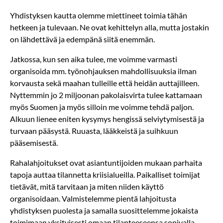
Yhdistyksen kautta olemme miettineet toimia tähän
hetkeen ja tulevaan. Ne ovat kehittelyn alla, mutta jostakin
on lähdettävä ja edempänä siitä enemmän.
Jatkossa, kun sen aika tulee, me voimme varmasti
organisoida mm. työnohjauksen mahdollisuuksia ilman
korvausta sekä maahan tulleille että heidän auttajilleen.
Nyttemmin jo 2 miljoonan pakolaisvirta tulee kattamaan
myös Suomen ja myös silloin me voimme tehdä paljon.
Alkuun lienee eniten kysymys hengissä selviytymisestä ja
turvaan pääsystä. Ruuasta, lääkkeistä ja suihkuun
pääsemisestä.
Rahalahjoitukset ovat asiantuntijoiden mukaan parhaita
tapoja auttaa tilannetta kriisialueilla. Paikalliset toimijat
tietävät, mitä tarvitaan ja miten niiden käyttö
organisoidaan. Valmistelemme pientä lahjoitusta
yhdistyksen puolesta ja samalla suosittelemme jokaista
toimimaan yksityisesti omaan tilanteeseensa sopivalla