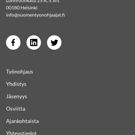
Lönnrotinkatu 25 A, 5. krs
00180 Helsinki
info@suomentyonohjaajat.fi
Työnohjaus
Yhdistys
Jäsenyys
Osviitta
Ajankohtaista
Yhteystiedot