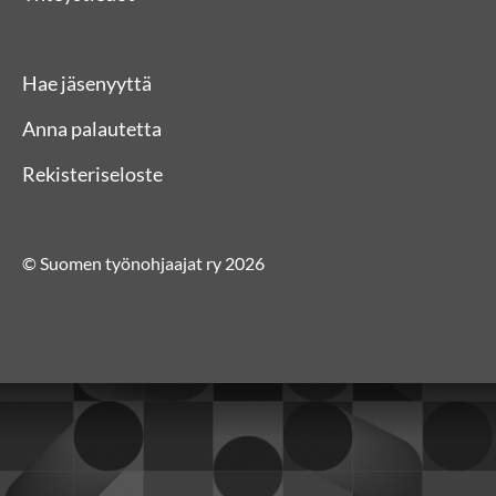
Hae jäsenyyttä
Anna palautetta
Rekisteriseloste
© Suomen työnohjaajat ry 2026