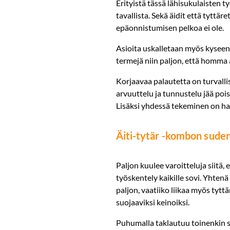
Erityistä tässä lähisukulaisten 
tavallista. Sekä äidit että tyttär
epäonnistumisen pelkoa ei ole.
Asioita uskalletaan myös kyseenal
termejä niin paljon, että homma 
Korjaavaa palautetta on turvallis
arvuuttelu ja tunnustelu jää poi
Lisäksi yhdessä tekeminen on h
Äiti-tytär -kombon sude
Paljon kuulee varoitteluja siitä,
työskentely kaikille sovi. Yhten
paljon, vaatiiko liikaa myös tyt
suojaaviksi keinoiksi.
Puhumalla taklautuu toinenkin 