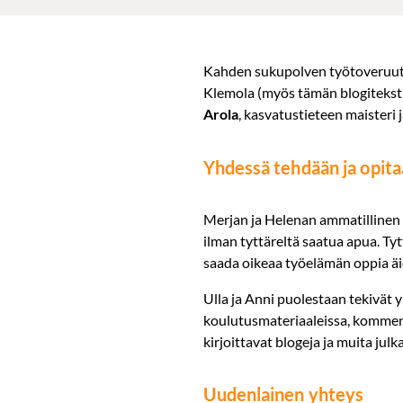
Kahden sukupolven työtoveruutta
Klemola (myös tämän blogitekstin
Arola
, kasvatustieteen maisteri 
Yhdessä tehdään ja opit
Merjan ja Helenan ammatillinen y
ilman tyttäreltä saatua apua. Ty
saada oikeaa työelämän oppia äid
Ulla ja Anni puolestaan tekivät y
koulutusmateriaaleissa, komment
kirjoittavat blogeja ja muita julka
Uudenlainen yhteys