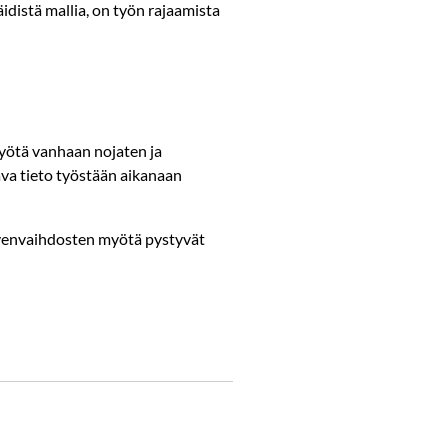
äidistä mallia, on työn rajaamista
työtä vanhaan nojaten ja
ava tieto työstään aikanaan
lvenvaihdosten myötä pystyvät