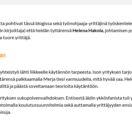
 pohtivat tässä blogissa sekä työnohjaaja-yrittäjinä työskentele
 kirjoittaja) että heidän tyttärensä
Helena Hakola
, johtamisen p
ja tuore yrittäjä.
aan
hteistyö lähti liikkeelle käytännön tarpeesta. Ison yrityksen tarjo
ttärensä palkkaamalla Merja tiesi varmuudella, mitä hyvää saa. Hele
iltä ja päästä soveltamaan teorioita käytäntöön.
rityksen sukupolvenvaihdoksen. Entisestä äidin ykkösfanista tuli y
oimalla koulutussuunnitelmia sekä auttamalla yrittäjyyden ensi
isuja.