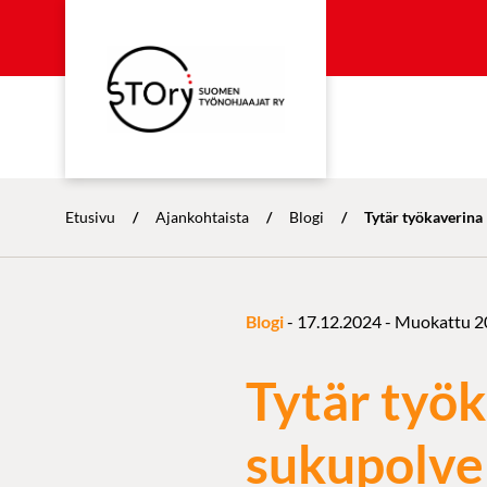
Etusivu
/
Ajankohtaista
/
Blogi
/
Tytär työkaverina
Blogi
-
17.12.2024
- Muokattu
2
Tytär työ
sukupolven