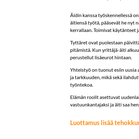
Äidin kanssa työskennellessä on 
äitiensä työtä, pääsevät he nyt nä
kerrallaan. Toimivat käytänteet 
Tyttäret ovat puolestaan päivitt
pitämistä. Kun yrittäjä-äiti alku
perustellut lisäeurot hintaan.
Yhteistyö on tuonut esiin uusia
ja tarkkuuden, mikä sekä ilahdut
työntekoa.
Elämän roolit asettuvat uudenl
vastuunkantajaksi ja äiti saa hen
Luottamus lisää 