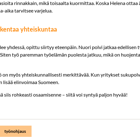
iasioita rinnakkain, mikä toisaalta kuormittaa. Koska Helena ottaa 
-aika tarvitsee varjelua.
akentaa yhteiskuntaa
e yhdessä, opittu siirtyy eteenpäin. Nuori polvi jatkaa edellisen 
n. Siten työ paremman työelämän puolesta jatkuu, mikä on huojent
yö on myös yhteiskunnallisesti merkittävää. Kun yritykset sukupo
n lisää elinvoimaa Suomeen.
kää siis rohkeasti osaamisenne – siitä voi syntyä paljon hyvää!
työnohjaus