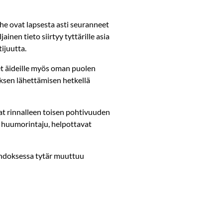
he ovat lapsesta asti seuranneet
ainen tieto siirtyy tyttärille asia
ijuutta.
et äideille myös oman puolen
ouksen lähettämisen hetkellä
at rinnalleen toisen pohtivuuden
n huumorintaju, helpottavat
ihdoksessa tytär muuttuu