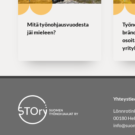
Mitä työnohjausvuodesta
Työn
jäi mieleen?
bränd
osoi
yrity
Yhteystie
Lönnrotink
00180 Hel
info@suom