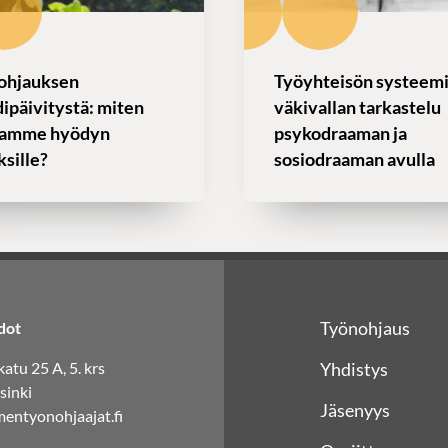
ohjauksen
Työyhteisön systeem
ipäivitystä: miten
väkivallan tarkastelu
tamme hyödyn
psykodraaman ja
ksille?
sosiodraaman avulla
Työnohjaus
dot
atu 25 A, 5. krs
Yhdistys
sinki
Jäsenyys
entyonohjaajat.fi