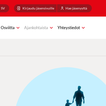
SV
Kirjaudu jäsensivuille
Hae jäsenyyttä
Osviitta
Ajankohtaista
Yhteystiedot