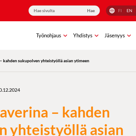
FI
EN
Työnohjaus
Yhdistys
Jäsenyys
 – kahden sukupolven yhteistyöllä asian ytimeen
0.12.2024
kaverina – kahden
 yhteistyöllä asian