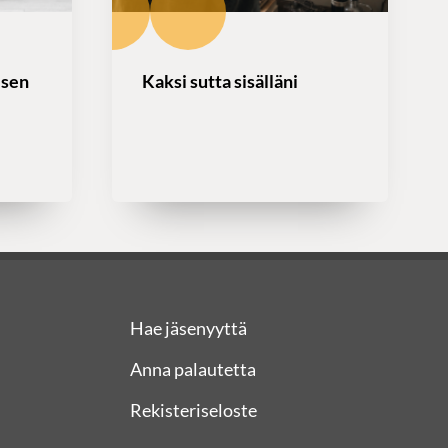
isen
Kaksi sutta sisälläni
Hae jäsenyyttä
Anna palautetta
Rekisteriseloste