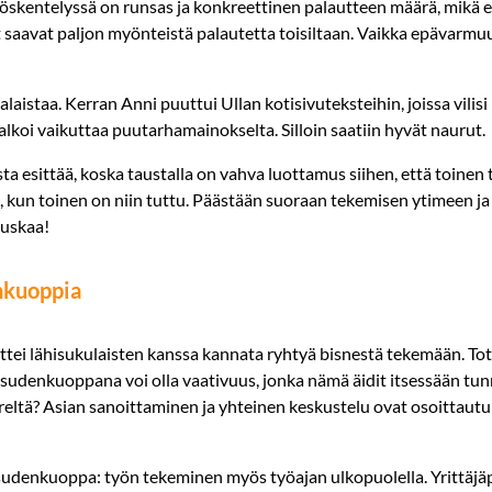
työskentelyssä on runsas ja konkreettinen palautteen määrä, mikä e
et saavat paljon myönteistä palautetta toisiltaan. Vaikka epävarmuut
aistaa. Kerran Anni puuttui Ullan kotisivuteksteihin, joissa vilis
alkoi vaikuttaa puutarhamainokselta. Silloin saatiin hyvät naurut.
ta esittää, koska taustalla on vahva luottamus siihen, että toinen 
s, kun toinen on niin tuttu. Päästään suoraan tekemisen ytimeen ja 
auskaa!
nkuoppia
 ettei lähisukulaisten kanssa kannata ryhtyä bisnestä tekemään. Tott
ä sudenkuoppana voi olla vaativuus, jonka nämä äidit itsessään tunn
täreltä? Asian sanoittaminen ja yhteinen keskustelu ovat osoittautu
sudenkuoppa: työn tekeminen myös työajan ulkopuolella. Yrittäjä