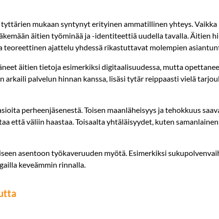
tyttärien mukaan syntynyt erityinen ammatillinen yhteys. Vaikka 
kemään äitien työminää ja -identiteettiä uudella tavalla. Äitien hilj
ja teoreettinen ajattelu yhdessä rikastuttavat molempien asiantunt
äneet äitien tietoja esimerkiksi digitaalisuudessa, mutta opettane
un arkaili palvelun hinnan kanssa, lisäsi tytär reippaasti vielä tarj
 asioita perheenjäsenestä. Toisen maanläheisyys ja tehokkuus saav
taa että väliin haastaa. Toisaalta yhtäläisyydet, kuten samanlaine
aiseen asentoon työkaveruuden myötä. Esimerkiksi sukupolvenva
gailla keveämmin rinnalla.
tehokkuutta