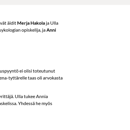
vät äidit
Merja Hakola
ja Ulla
sykologian opiskelija, ja
Anni
uspyyntö ei olisi toteutunut
na-tyttärelle taas oli arvokasta
rittäjä. Ulla tukee Annia
askelissa. Yhdessä he myös