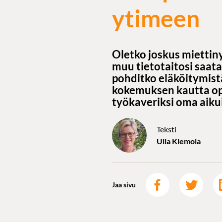
ytimeen
Oletko joskus miettiny
muu tietotaitosi saat
pohditko eläköitymistä
kokemuksen kautta opi
työkaveriksi oma aikui
Teksti
Ulla Klemola
Jaa sivu