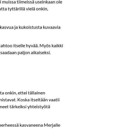
i muissa tiimeissä useinkaan ole
ta tyttärillä vielä onkin,
i kasvua ja kukoistusta kuvaavia
tahtoo itselle hyvää. Myös kaikki
saadaan paljon aikaiseksi.
a onkin, ettei tällainen
istavat. Koska itseltään vaatii
neet tärkeiksi yhteistyötä
perheessä kasvaneena Merjalle