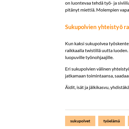
on luontevaa tehdä työ- ja siviil
pitänyt miettiä. Molempien vapaa
Sukupolvien yhteistyö r
Kun kaksi sukupolvea työskentele
raikkaalla twistillä uutta luode
luopuville työnohjaajille.
Eri sukupolvien välinen yhteist
jatkamaan toimintaansa, saadaa
Äidit, isät ja jälkikasvu, yhdistä
sukupolvet
työelämä