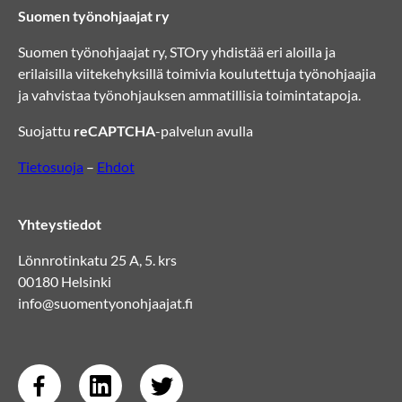
Suomen työnohjaajat ry
Suomen työnohjaajat ry, STOry yhdistää eri aloilla ja
erilaisilla viitekehyksillä toimivia koulutettuja työnohjaajia
ja vahvistaa työnohjauksen ammatillisia toimintatapoja.
Suojattu
reCAPTCHA
-palvelun avulla
Tietosuoja
–
Ehdot
Yhteystiedot
Lönnrotinkatu 25 A, 5. krs
00180 Helsinki
info@suomentyonohjaajat.fi